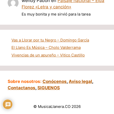
wendy Pabon
en
Paisaje nacional – Elda
Florez «Letra y canción»
Es muy bonita y me sirvió para la tarea
Vas a Llorar por tu Negro – Domingo García
El Llano Es Música – Cholo Valderrama
Vivencias de un apureño – Vitico Castillo
Sobre nosotros:
Conócenos
,
Aviso legal
,
Contactanos
,
SIGUENOS
© MusicaLlanera.CO 2026