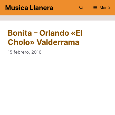
Saltar
Musica Llanera
Menú
al
contenido
Bonita – Orlando «El
Cholo» Valderrama
15 febrero, 2016