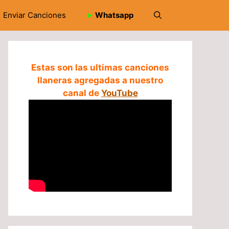
Enviar Canciones
➤
Whatsapp
Estas son las ultimas canciones
llaneras agregadas a nuestro
canal de
YouTube