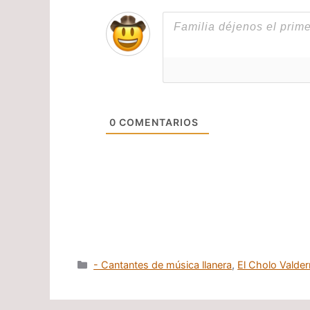
0
COMENTARIOS
Categorías
- Cantantes de música llanera
,
El Cholo Valde