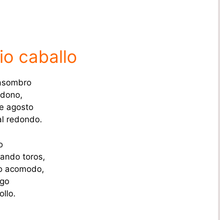
io caballo
 asombro
ndono,
e agosto
al redondo.
o
lando toros,
ro acomodo,
ngo
ollo.