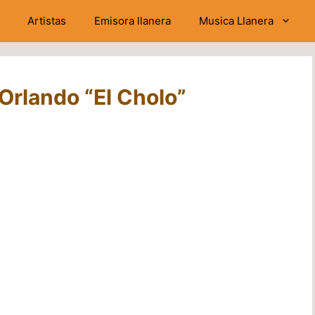
Artistas
Emisora llanera
Musica Llanera
 Orlando “El Cholo”