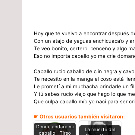
Hoy que te vuelvo a encontrar después d
Con un atajo de yeguas enchicuaca’o y art
Te veo bonito, certero, cenceño y algo m
Eso no importa caballo yo me crie doman
Caballo rucio caballo de clin negra y cav
Te necesito en la manga el coso está llen
Le prometí a mi muchacha brindarle un fi
Y tú sabes rucio viejo que hago lo que m
Que culpa caballo mío yo nací para ser cri
☛ Otros usuarios también visitaron:
Donde andara mi
La muerte del
caballo - Tirso