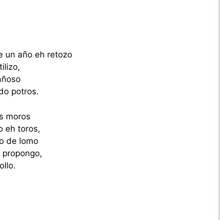
e un año eh retozo
ilizo,
añoso
do potros.
os moros
o eh toros,
lo de lomo
e propongo,
ollo.