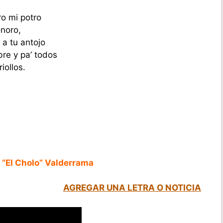
ro mi potro
noro,
 a tu antojo
ibre y pa’ todos
iollos.
 “El Cholo” Valderrama
AGREGAR UNA LETRA O NOTICIA