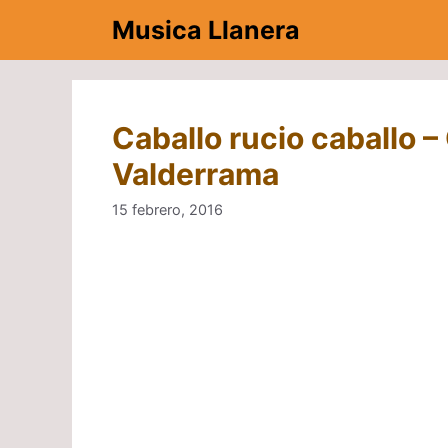
Saltar
Musica Llanera
al
contenido
Caballo rucio caballo –
Valderrama
15 febrero, 2016