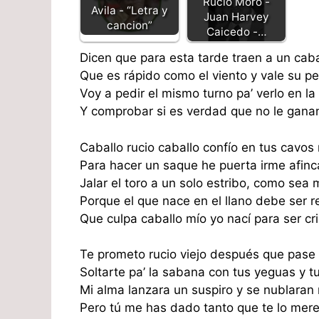
Rucio Moro -
Avila - “Letra y
Juan Harvey
cancion”
Caicedo -…
Dicen que para esta tarde traen a un cab
Que es rápido como el viento y vale su p
Voy a pedir el mismo turno pa’ verlo en la
Y comprobar si es verdad que no le ganan
Caballo rucio caballo confío en tus cavos
Para hacer un saque he puerta irme afinc
Jalar el toro a un solo estribo, como se
Porque el que nace en el llano debe ser r
Que culpa caballo mío yo nací para ser cri
Te prometo rucio viejo después que pase
Soltarte pa’ la sabana con tus yeguas y t
Mi alma lanzara un suspiro y se nublaran 
Pero tú me has dado tanto que te lo mer