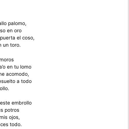
allo palomo,
eso en oro
 puerta el coso,
 un toro.
 moros
a’o en tu lomo
a me acomodo,
esuelto a todo
ollo.
 este embrollo
us potros
mis ojos,
eces todo.