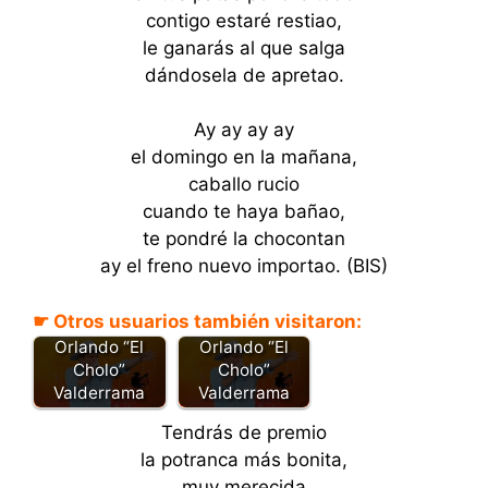
contigo estaré restiao,
le ganarás al que salga
dándosela de apretao.
Ay ay ay ay
el domingo en la mañana,
caballo rucio
cuando te haya bañao,
te pondré la chocontan
ay el freno nuevo importao. (BIS)
☛ Otros usuarios también visitaron:
Llanerazo -
Y te encontre -
Orlando “El
Orlando “El
Cholo”
Cholo”
Valderrama
Valderrama
Tendrás de premio
la potranca más bonita,
muy merecida