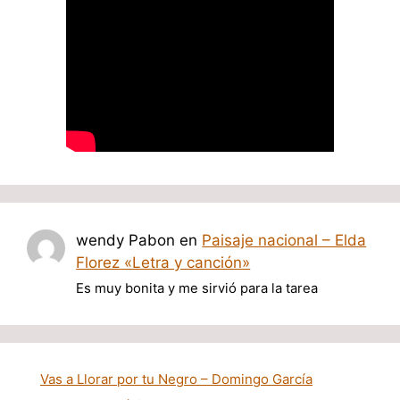
wendy Pabon
en
Paisaje nacional – Elda
Florez «Letra y canción»
Es muy bonita y me sirvió para la tarea
Vas a Llorar por tu Negro – Domingo García