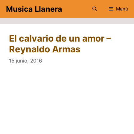
Saltar
Musica Llanera
Menú
al
contenido
El calvario de un amor –
Reynaldo Armas
15 junio, 2016