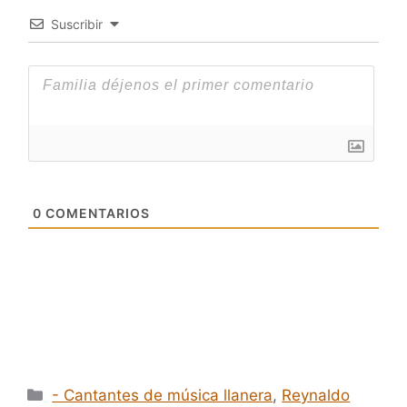
Suscribir
0
COMENTARIOS
Categorías
- Cantantes de música llanera
,
Reynaldo