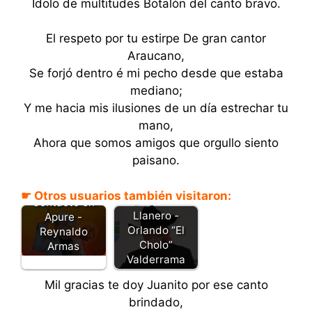
Ídolo de multitudes Botalón del canto bravo.
El respeto por tu estirpe De gran cantor
Araucano,
Se forjó dentro é mi pecho desde que estaba
mediano;
Y me hacia mis ilusiones de un día estrechar tu
mano,
Ahora que somos amigos que orgullo siento
paisano.
☛ Otros usuarios también visitaron:
Contacto en
Llanero -
Apure -
Orlando “El
Reynaldo
Cholo”
Armas
Valderrama
Mil gracias te doy Juanito por ese canto
brindado,