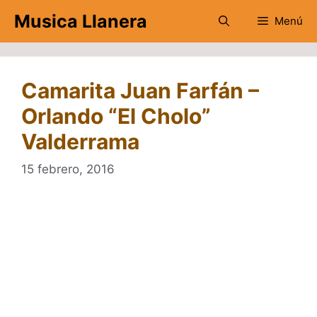
Saltar
Musica Llanera
Menú
al
contenido
Camarita Juan Farfán –
Orlando “El Cholo”
Valderrama
15 febrero, 2016