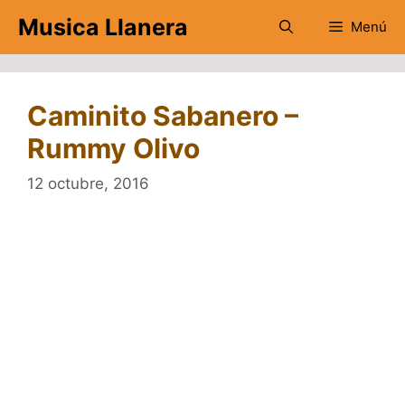
Saltar
Musica Llanera
Menú
al
contenido
Caminito Sabanero –
Rummy Olivo
12 octubre, 2016