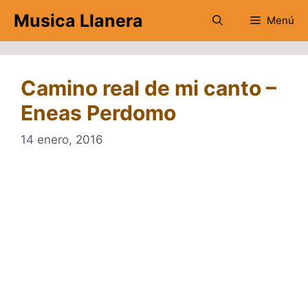
Saltar
Musica Llanera
Menú
al
contenido
Camino real de mi canto –
Eneas Perdomo
14 enero, 2016