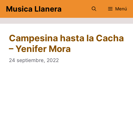
Saltar
Musica Llanera
Menú
al
contenido
Campesina hasta la Cacha
– Yenifer Mora
24 septiembre, 2022