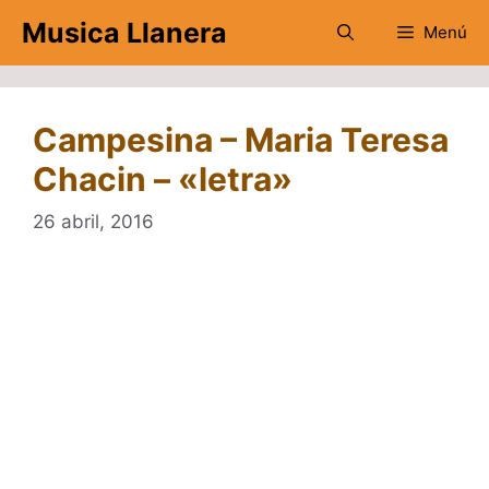
Saltar
Musica Llanera
Menú
al
contenido
Campesina – Maria Teresa
Chacin – «letra»
26 abril, 2016