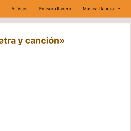
Artistas
Emisora llanera
Musica Llanera
etra y canción»