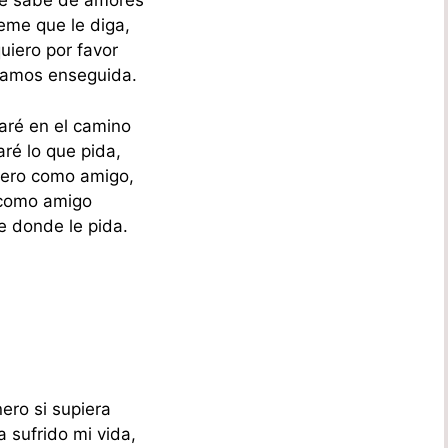
e sabe de amores
me que le diga,
uiero por favor
gamos enseguida.
aré en el camino
aré lo que pida,
iero como amigo,
 como amigo
e donde le pida.
ero si supiera
a sufrido mi vida,