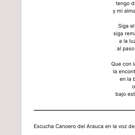
tengo d
y mi alm
Siga e
siga rem
a la lu
al paso 
Que con l
la encont
en la 
o
bajo est
Escucha Canoero del Arauca en la voz d