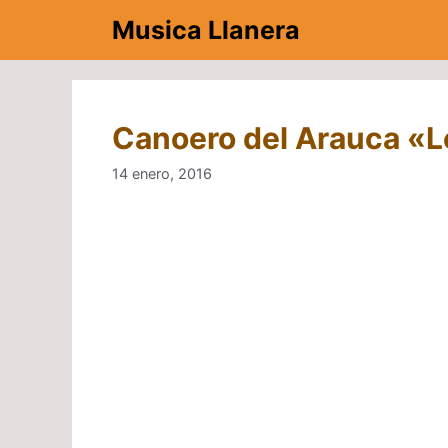
Saltar
Musica Llanera
al
contenido
Canoero del Arauca «L
14 enero, 2016