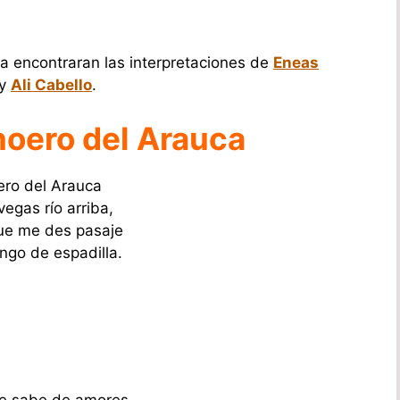
ra encontraran las interpretaciones de
Eneas
 y
Ali Cabello
.
noero del Arauca
ro del Arauca
egas río arriba,
ue me des pasaje
ngo de espadilla.