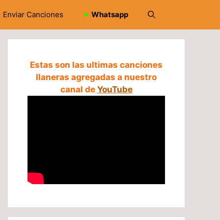
Enviar Canciones
➤
Whatsapp
Estas son las ultimas canciones
llaneras agregadas a nuestro
canal de
YouTube