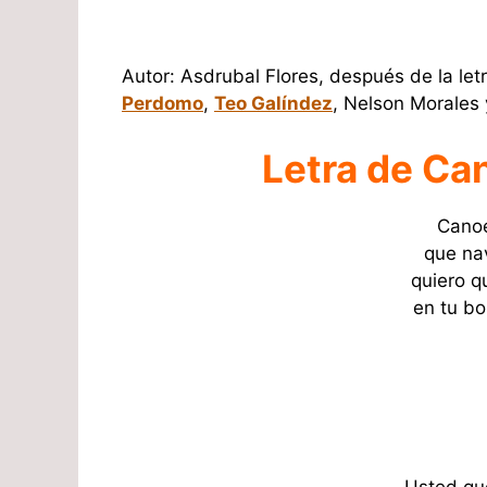
Autor: Asdrubal Flores, después de la let
Perdomo
,
Teo Galíndez
, Nelson Morales
Letra de Ca
Canoe
que nav
quiero q
en tu bo