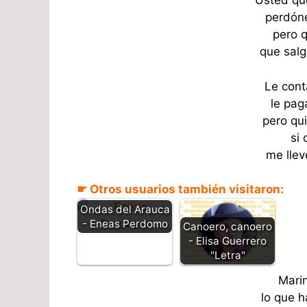
Usted qu
perdóne
pero q
que sal
Le cont
le pag
pero qu
si
me llev
☛ Otros usuarios también visitaron:
Ondas del Arauca
- Eneas Perdomo
Canoero, canoero
- Elisa Guerrero
"Letra"
Marin
lo que h