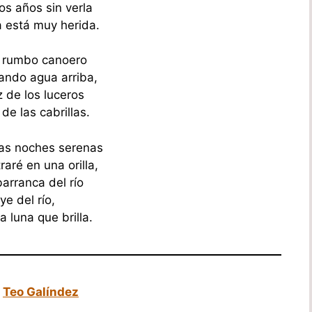
os años sin verla
a está muy herida.
l rumbo canoero
ando agua arriba,
z de los luceros
de las cabrillas.
as noches serenas
raré en una orilla,
barranca del río
ye del río,
a luna que brilla.
e
Teo Galíndez