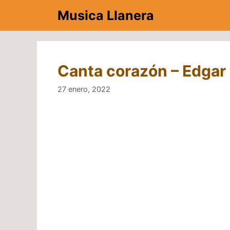
Saltar
Musica Llanera
al
contenido
Canta corazón – Edgar 
27 enero, 2022