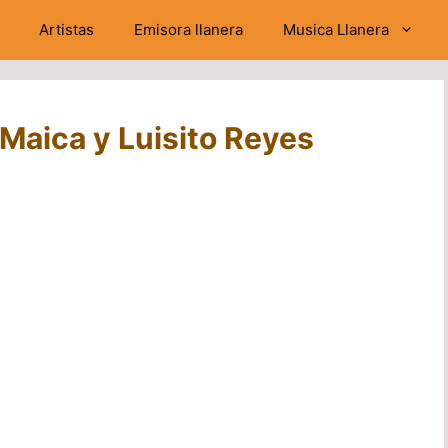
Artistas
Emisora llanera
Musica Llanera
Maica y Luisito Reyes