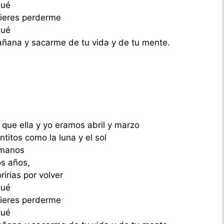
qué
uieres perderme
qué
ñana y sacarme de tu vida y de tu mente.
 que ella y yo eramos abril y marzo
ntitos como la luna y el sol
 manos
os años,
irias por volver
qué
uieres perderme
qué