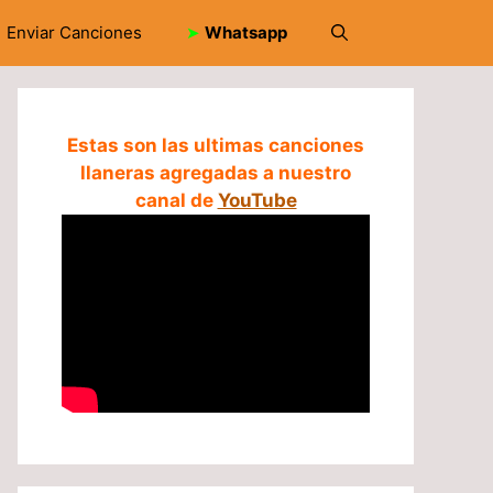
Enviar Canciones
➤
Whatsapp
Estas son las ultimas canciones
llaneras agregadas a nuestro
canal de
YouTube