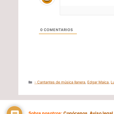
0
COMENTARIOS
Categorías
- Cantantes de música llanera
,
Edgar Maica
,
L
Sobre nosotros:
Conócenos
,
Aviso legal