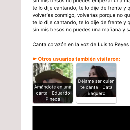
sin mis besos no puedes empezar una ma
te lo dije cantando, te lo dije de frente y 
volverías conmigo, volverías porque no q
te lo dije cantando, te lo dije de frente y 
sin mis besos no puedes una mañana y sa
Canta corazón en la voz de Luisito Reyes
☛ Otros usuarios también visitaron:
Déjame ser quien
Amándote en una
te canta - Cata
carta - Eduardo
Baquero
Pineda