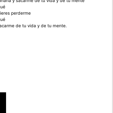
ñana y sacarme de tu vida y de tu mente
qué
uieres perderme
qué
carme de tu vida y de tu mente.