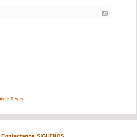
uisito Reyes
,
Contactanos
,
SIGUENOS