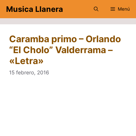
Saltar
Musica Llanera
Menú
al
contenido
Caramba primo – Orlando
“El Cholo” Valderrama –
«Letra»
15 febrero, 2016