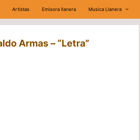
Artistas
Emisora llanera
Musica Llanera
ldo Armas – “Letra”