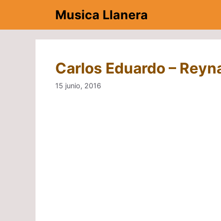
Saltar
Musica Llanera
al
contenido
Carlos Eduardo – Reyna
15 junio, 2016