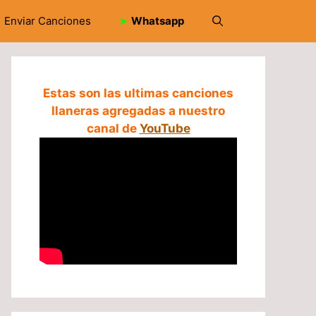
Enviar Canciones
➤
Whatsapp
Estas son las ultimas canciones
llaneras agregadas a nuestro
canal de
YouTube