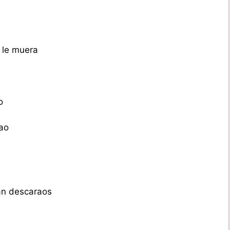
e le muera
o
cao
an descaraos