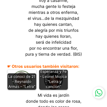
Voy a casarme,
mucha gente lo festeja
mientras a otros enferma,
el virus…de la mezquindad
hay quienes cantan,
de alegría por mis triunfos
hay quienes lloran,
será de infelicidad
por no encontrar una flor,
pura y tierna de verdad. (BIS)
☛ Otros usuarios también visitaron:
Esperanza y Fe
- Leonel Mojica
La conoci de 21
- "Letra y
- Reynaldo
cancion"
Armas – “Letra”
Mi vida es jardín
donde todo es color de rosa,