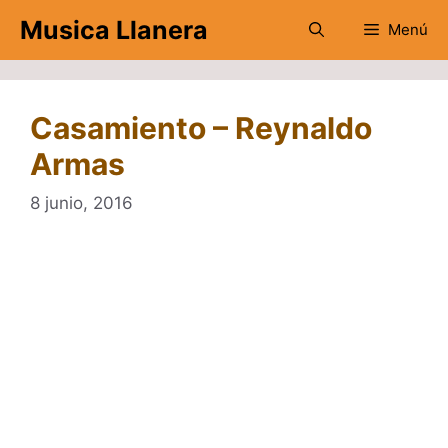
Saltar
Musica Llanera
Menú
al
contenido
Casamiento – Reynaldo
Armas
8 junio, 2016