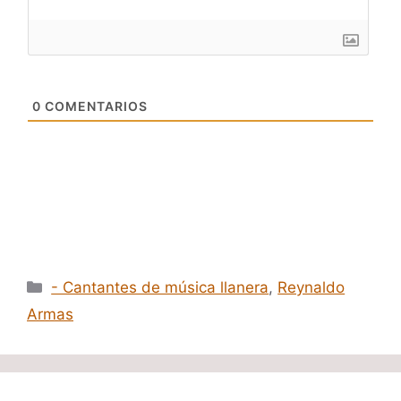
0
COMENTARIOS
Categorías
- Cantantes de música llanera
,
Reynaldo
Armas