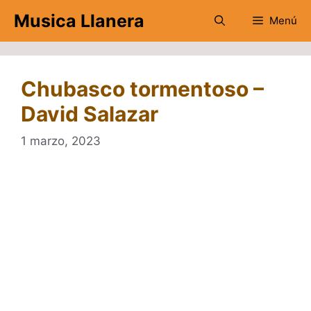
Saltar
Musica Llanera
Menú
al
contenido
Chubasco tormentoso –
David Salazar
1 marzo, 2023