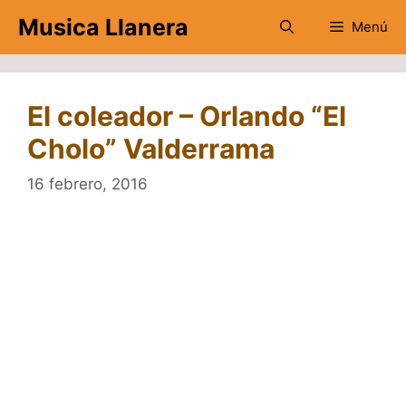
Saltar
Musica Llanera
Menú
al
contenido
El coleador – Orlando “El
Cholo” Valderrama
16 febrero, 2016