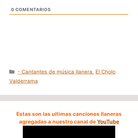
0
COMENTARIOS
Categorías
- Cantantes de música llanera
,
El Cholo
Valderrama
Estas son las ultimas canciones llaneras
agregadas a nuestro canal de
YouTube