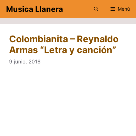
Saltar
Musica Llanera
Menú
al
contenido
Colombianita – Reynaldo
Armas “Letra y canción”
9 junio, 2016