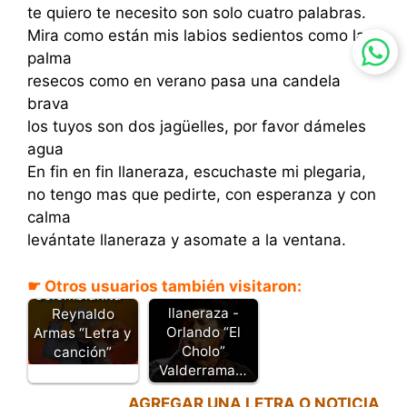
te quiero te necesito son solo cuatro palabras.
Mira como están mis labios sedientos como la
palma
resecos como en verano pasa una candela
brava
los tuyos son dos jagüelles, por favor dámeles
agua
En fin en fin llaneraza, escuchaste mi plegaria,
no tengo mas que pedirte, con esperanza y con
calma
levántate llaneraza y asomate a la ventana.
☛ Otros usuarios también visitaron:
Llaneraza
Colombianita -
llaneraza -
Reynaldo
Orlando “El
Armas “Letra y
Cholo”
canción”
Valderrama…
AGREGAR UNA LETRA O NOTICIA