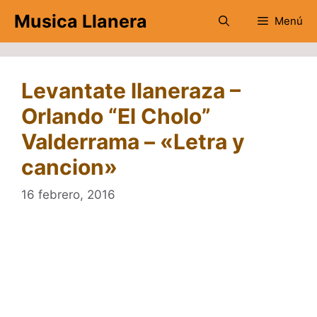
Saltar
Musica Llanera
Menú
al
contenido
Levantate llaneraza –
Orlando “El Cholo”
Valderrama – «Letra y
cancion»
16 febrero, 2016