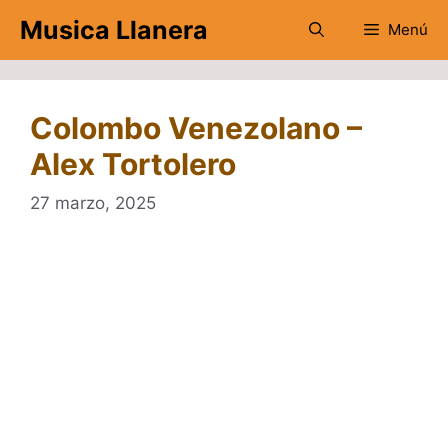
Saltar
Musica Llanera
Menú
al
contenido
Colombo Venezolano –
Alex Tortolero
27 marzo, 2025