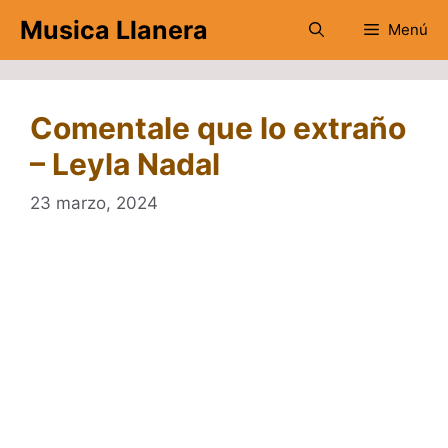
Saltar
Musica Llanera
Menú
al
contenido
Comentale que lo extraño
– Leyla Nadal
23 marzo, 2024