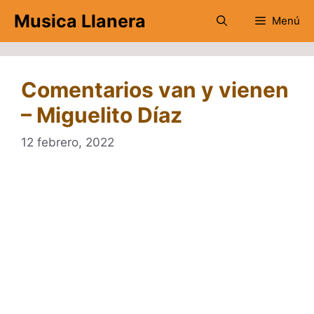
Saltar
Musica Llanera
Menú
al
contenido
Comentarios van y vienen
– Miguelito Díaz
12 febrero, 2022