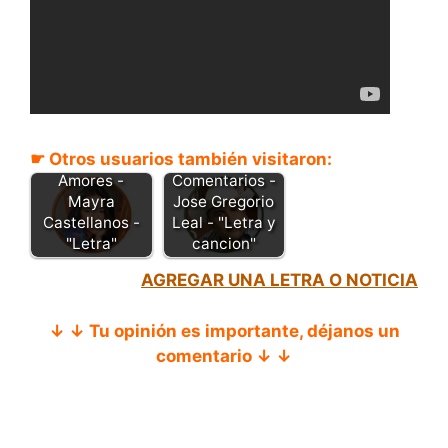
☛ Otros usuarios también visitaron:
Amores -
Comentarios -
Mayra
Jose Gregorio
Castellanos -
Leal - "Letra y
"Letra"
cancion"
AGREGAR UNA LETRA O NOTICIA
↓ ↓ Tu opinión es importante, déjanos un
comentario ↓ ↓