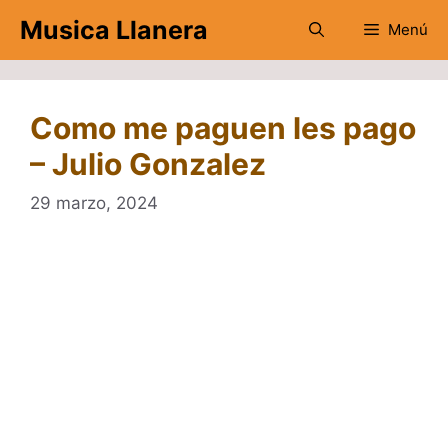
Saltar
Musica Llanera
Menú
al
contenido
Como me paguen les pago
– Julio Gonzalez
29 marzo, 2024