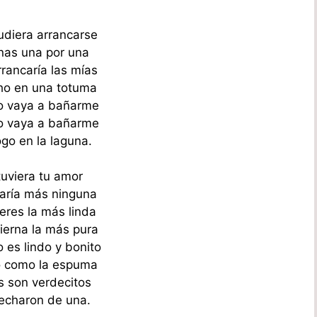
udiera arrancarse
nas una por una
rancaría las mías
ho en una totuma
o vaya a bañarme
o vaya a bañarme
go en la laguna.
tuviera tu amor
aría más ninguna
eres la más linda
ierna la más pura
 es lindo y bonito
o como la espuma
s son verdecitos
echaron de una.