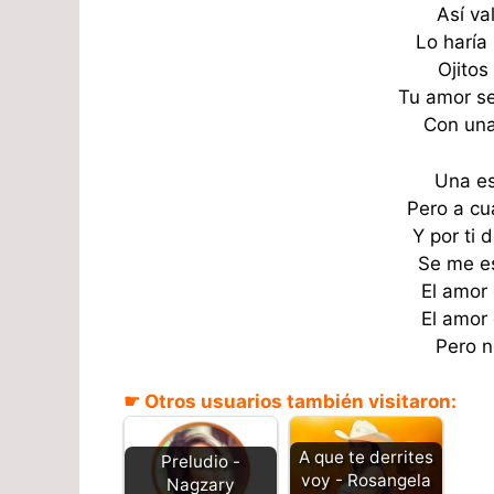
Así va
Lo haría
Ojitos
Tu amor se
Con una
Una es
Pero a cu
Y por ti
Se me e
El amor
El amor
Pero n
☛ Otros usuarios también visitaron:
A que te derrites
Preludio -
voy - Rosangela
Nagzary