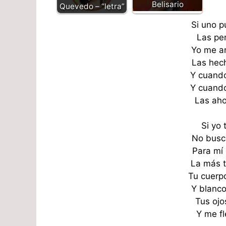
Belisario
Quevedo – “letra”
Si uno p
Las pe
Yo me ar
Las hec
Y cuand
Y cuand
Las aho
Si yo 
No busc
Para mí 
La más t
Tu cuerpo
Y blanc
Tus ojo
Y me fl