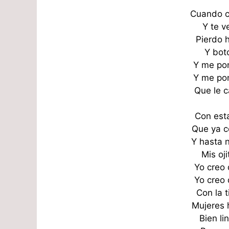
Cuando c
Y te v
Pierdo h
Y bot
Y me po
Y me po
Que le c
Con est
Que ya c
Y hasta 
Mis oj
Yo creo 
Yo creo 
Con la 
Mujeres 
Bien li