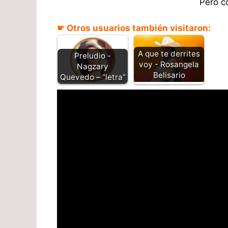
Pero c
☛ Otros usuarios también visitaron:
A que te derrites
Preludio -
voy - Rosangela
Nagzary
Belisario
Quevedo – “letra”