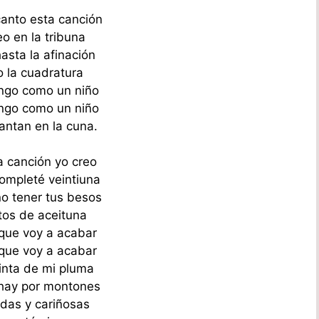
anto esta canción
eo en la tribuna
asta la afinación
o la cuadratura
ngo como un niño
ngo como un niño
antan en la cuna.
a canción yo creo
ompleté veintiuna
no tener tus besos
itos de aceituna
que voy a acabar
que voy a acabar
tinta de mi pluma
hay por montones
ndas y cariñosas