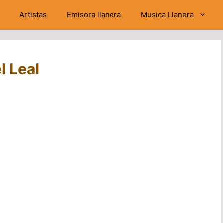
Artistas
Emisora llanera
Musica Llanera
l Leal