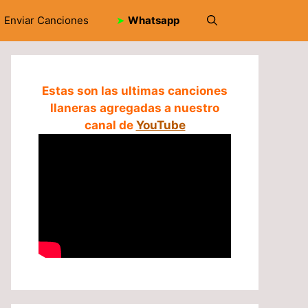
Enviar Canciones
➤
Whatsapp
Estas son las ultimas canciones
llaneras agregadas a nuestro
canal de
YouTube