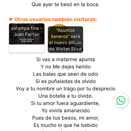
Que ayer te besó en la boca.
☛ Otros usuarios también visitaron:
Llanero de
estampa fina -
"Asuntos
Juan Farfan
llaneros" será
"2020"
el nuevo álbum
de Walter Silva
Si vas a matarme apunta
Y no Me dejes herido
Las balas que sean de odio
Si es puñaladas de olvido
Voy a tu nombre un trago por tu desprecio
Una botella a tu olvido.
Si tu amor fuera aguardiente,
Yo viviría amanecido
Pues de tus besos, mi amor,
Es mucho lo que he bebido