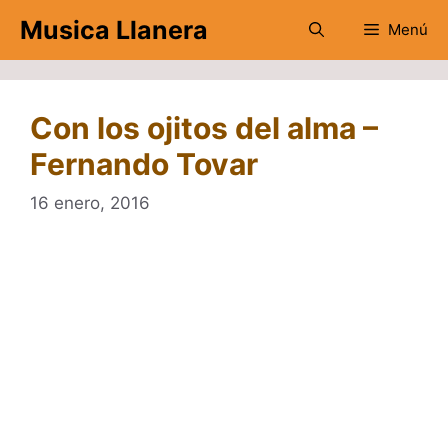
Saltar
Musica Llanera
Menú
al
contenido
Con los ojitos del alma –
Fernando Tovar
16 enero, 2016