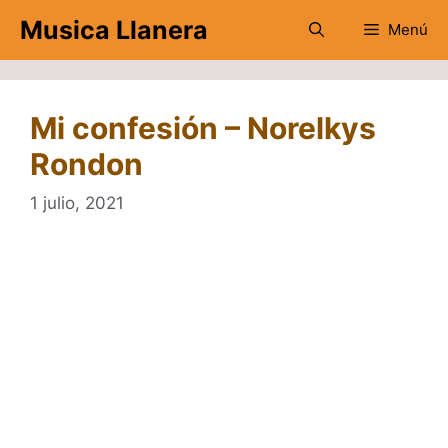
Saltar
Musica Llanera
Menú
al
contenido
Mi confesión – Norelkys
Rondon
1 julio, 2021