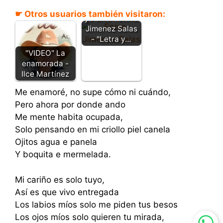
El hombre que
☛ Otros usuarios también visitaron:
yo amo - Enma
Jimenez Salas
- "Letra y…
"VIDEO" La
enamorada -
Ilce Martínez
Me enamoré, no supe cómo ni cuándo,
Pero ahora por donde ando
Me mente habita ocupada,
Solo pensando en mi criollo piel canela
Ojitos agua e panela
Y boquita e mermelada.
Mi cariño es solo tuyo,
Así es que vivo entregada
Los labios míos solo me piden tus besos
Los ojos míos solo quieren tu mirada,