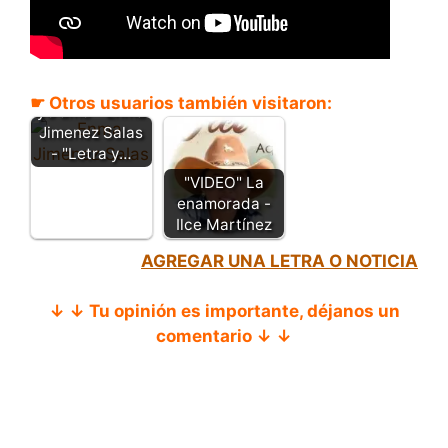
El hombre que
☛ Otros usuarios también visitaron:
yo amo - Enma
Jimenez Salas
- "Letra y…
"VIDEO" La
enamorada -
Ilce Martínez
AGREGAR UNA LETRA O NOTICIA
↓ ↓ Tu opinión es importante, déjanos un
comentario ↓ ↓