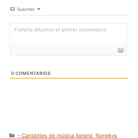
Suscribir
0
COMENTARIOS
Categorías
- Cantantes de música llanera
,
Norelkys