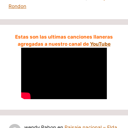
Rondon
Estas son las ultimas canciones llaneras
agregadas a nuestro canal de
YouTube
wendy Pabon
en
Paisaje nacional – Elda