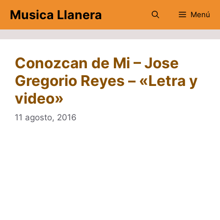
Saltar
Musica Llanera
Menú
al
contenido
Conozcan de Mi – Jose
Gregorio Reyes – «Letra y
video»
11 agosto, 2016