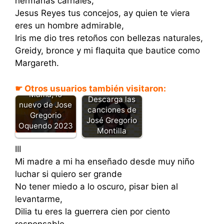
hermanas carnales,
Jesus Reyes tus concejos, ay quien te viera
eres un hombre admirable,
Iris me dio tres retoños con bellezas naturales,
Greidy, bronce y mi flaquita que bautice como
Margareth.
☛ Otros usuarios también visitaron:
Mamá, lo
Descarga las
nuevo de Jose
canciones de
Gregorio
José Gregorio
Oquendo 2023
Montilla
III
Mi madre a mi ha enseñado desde muy niño
luchar si quiero ser grande
No tener miedo a lo oscuro, pisar bien al
levantarme,
Dilia tu eres la guerrera cien por ciento
responsable