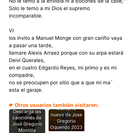
No le temo a la envidia ni a bocones de la calle,
Solo le temo a mi Dios el supremo
incomparable.
VI
los invito a Manuel Monge con gran cariño vaya
a pasar una tarde,
llamare Alexis Arraez porque con su arpa estará
Deivi Querales,
en el cuatro Edgardo Reyes, mi primo y es mi
compadre,
no se preocupen por sitio que a que mi ma`
esta el garaje.
☛ Otros usuarios también visitaron:
Mamá, lo
Descarga las
nuevo de Jose
canciones de
Gregorio
José Gregorio
Oquendo 2023
Montilla