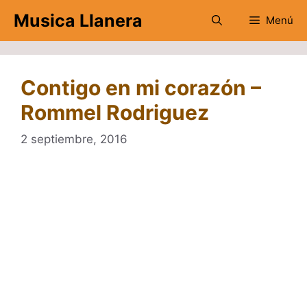
Saltar
Musica Llanera
Menú
al
contenido
Contigo en mi corazón –
Rommel Rodriguez
2 septiembre, 2016