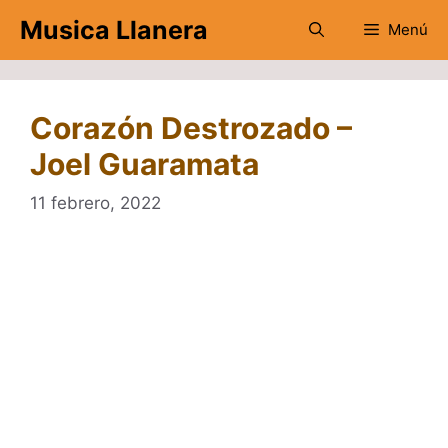
Saltar
Musica Llanera
Menú
al
contenido
Corazón Destrozado –
Joel Guaramata
11 febrero, 2022