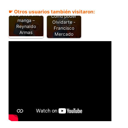
☛ Otros usuarios también visitaron:
Sorpresa en la
Cómo poder
manga –
Olvidarte -
Reynaldo
Francisco
Armas
Mercado