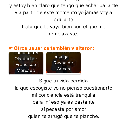
y estoy bien claro que tengo que echar pa lante
y a partir de este momento yo jamás voy a
adularte
trata que te vaya bien con el que me
remplazaste.
☛ Otros usuarios también visitaron:
Sorpresa en la
Cómo poder
manga –
Olvidarte -
Reynaldo
Francisco
Armas
Mercado
Sigue tu vida perdida
la que escogiste yo no pienso cuestionarte
mi conciencia está tranquila
para mí eso ya es bastante
sí pecaste por amor
quien te arrugó que te planche.