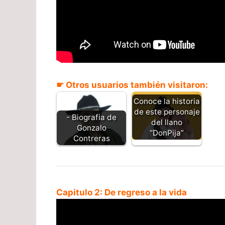
☛ Otros usuarios también visitaron:
Conoce la historia
de este personaje
- Biografia de
del llano
Gonzalo
“DonPija”
Contreras
Capitulo 2: De regreso a la vida