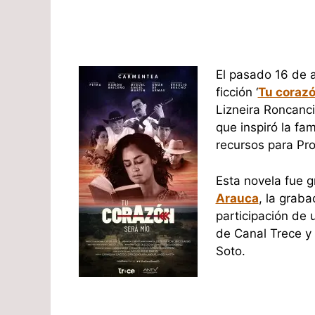
El pasado 16 de a
ficción ‘
Tu corazó
Lizneira Roncanci
que inspiró la fa
recursos para Pr
Esta novela fue g
Arauca
, la grab
participación de
de Canal Trece y
Soto.