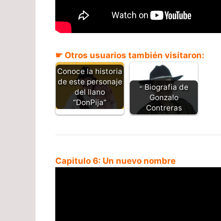
☛ Otros usuarios también visitaron:
Conoce la historia
de este personaje
- Biografia de
del llano
Gonzalo
“DonPija”
Contreras
Capitulo 6: Un nuevo nombre