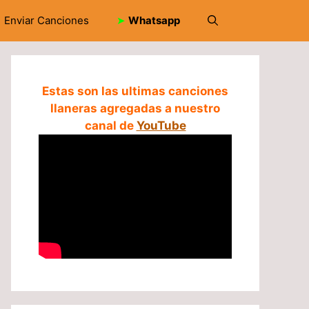
Enviar Canciones
➤
Whatsapp
Estas son las ultimas canciones
llaneras agregadas a nuestro
canal de
YouTube