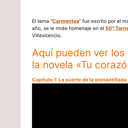
El tema “
Carmentea
” fue escrito por el
año, se le rinde homenaje en el
50° Torne
Villavicencio.
Aquí pueden ver los
la novela «Tu coraz
Capitulo 1: La suerte de la enmantillada