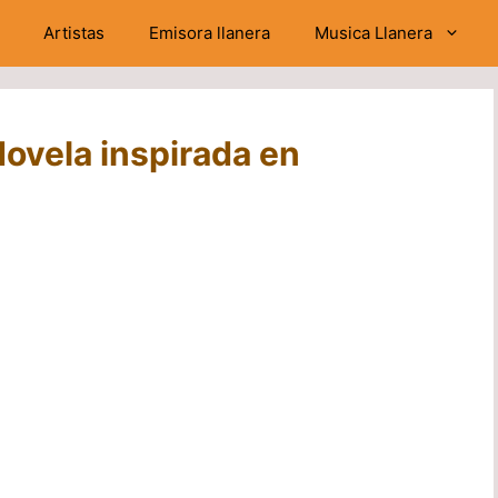
Artistas
Emisora llanera
Musica Llanera
ovela inspirada en