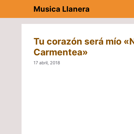
Saltar
Musica Llanera
al
contenido
Tu corazón será mío «N
Carmentea»
17 abril, 2018