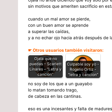
Ojala no ande diciendo que voy solo por 
sin motivos que ameriten sacrificio en est
cuando un mal amor se pierde,
con un buen amor se aprende
a superar las caídas,
y a no echar ojo hacia atrás después de 
☛ Otros usuarios también visitaron:
Ojala que no
puedas – Scarlett
Culpable soy yo -
Linares – “Letra y
Rogelio Ortiz -
cancion”
"letra y cancion"
no soy de los que a un guayabo
lo matan tomando trago,
de cabeza en las cantinas.
eso es una incesantes y falta de madure