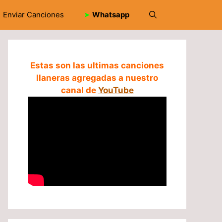
Enviar Canciones
➤
Whatsapp
Estas son las ultimas canciones
llaneras agregadas a nuestro
canal de
YouTube