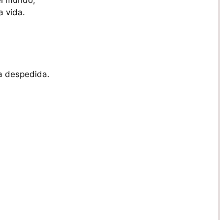
el mundo,
a vida.
la despedida.
s