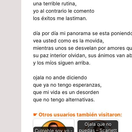
una terrible rutina,
yo al contrario le comento
los éxitos me lastiman.
día por día mi panorama se esta poniend
vea usted como es la movida,
mientras unos se desvelan por amores qu
su paz interior olvidan, sus ánimos van a
y los míos siguen arriba.
ojala no ande diciendo
que ya no tengo esperanzas,
que mi vida es un desorden
que no tengo alternativas.
☛ Otros usuarios también visitaron:
Ojala que no
puedas – Scarlett
Culpable soy yo -