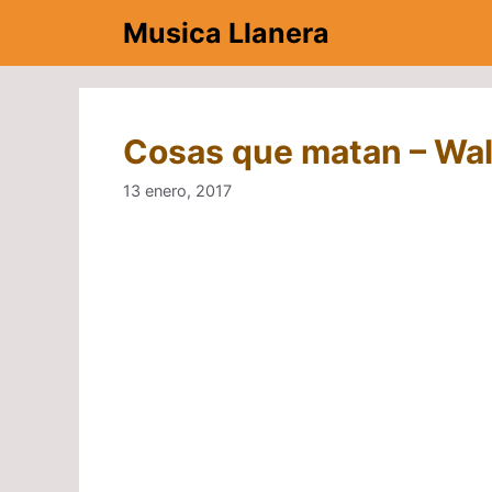
Saltar
Musica Llanera
al
contenido
Cosas que matan – Walt
13 enero, 2017