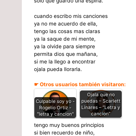
solo que guardo una espina.
cuando escribo mis canciones
ya no me acuerdo de ella,
tengo las cosas mas claras
ya la saque de mi mente,
ya la olvide para siempre
permita dios que mañana,
si me la llego a encontrar
ojala pueda llorarla.
☛ Otros usuarios también visitaron:
Ojala que no
puedas – Scarlett
Culpable soy yo -
Linares – “Letra y
Rogelio Ortiz -
cancion”
"letra y cancion"
tengo muy buenos principios
si bien recuerdo de niño,