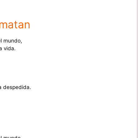
 matan
el mundo,
a vida.
la despedida.