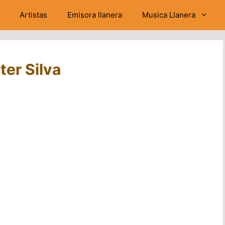
Artistas
Emisora llanera
Musica Llanera
er Silva