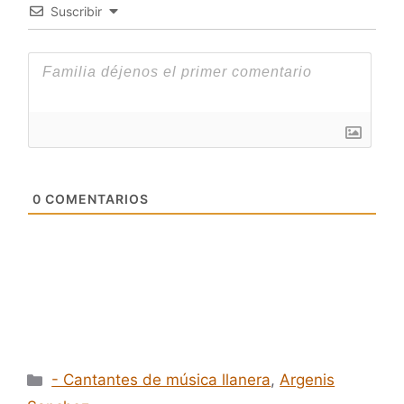
Suscribir
0
COMENTARIOS
Categorías
- Cantantes de música llanera
,
Argenis