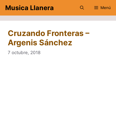
Saltar
Musica Llanera
Menú
al
contenido
Cruzando Fronteras –
Argenis Sánchez
7 octubre, 2018