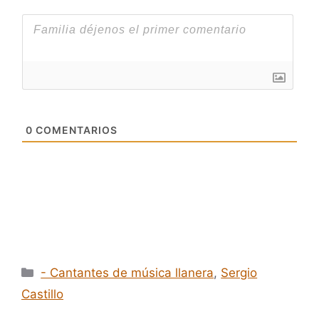
0
COMENTARIOS
Categorías
- Cantantes de música llanera
,
Sergio
Castillo