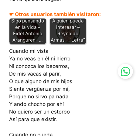
☛ Otros usuarios también visitaron:
Sigo pensando
A quien pueda
en la vida -
interesar –
Fidel Antonio
Reynaldo
Aranguren -…
Armas – “Letra”
Cuando mi vista
Ya no veas en él ni hierro
Ni conozca los becerros,
De mis vacas al parir,
O que alguno de mis hijos
Sienta vergüenza por mí,
Porque no sirvo pa nada
Y ando chocho por ahí
No quiero ser un estorbo
Así para que existir.
Cuando no pueda