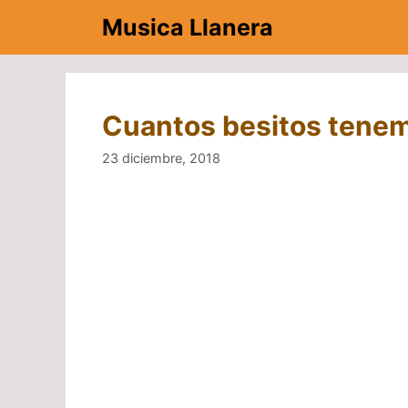
Saltar
Musica Llanera
al
contenido
Cuantos besitos tenem
23 diciembre, 2018