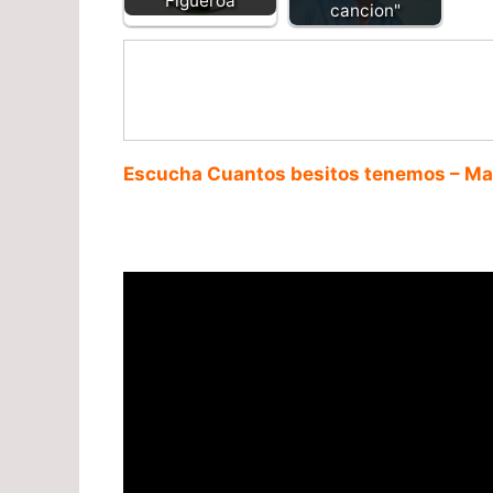
Figueroa
cancion"
Escucha Cuantos besitos tenemos – Mar