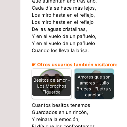
Que aumentan año tras año,
Cada día se hace más lejos,
Los miro hasta en el reflejo,
Los miro hasta en el reflejo
De las aguas cristalinas,
Y en el vuelo de un pañuelo,
Y en el vuelo de un pañuelo
Cuando los lleva la brisa.
☛ Otros usuarios también visitaron:
Amores que son
Besitos de amor -
amores - Julio
Los Morochos
Bruces - "Letra y
Figueroa
cancion"
Cuantos besitos tenemos
Guardados en un rincón,
Y reinará la emoción,
El día que los confrontemos,