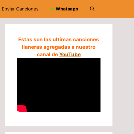
Enviar Canciones
➤
Whatsapp
Estas son las ultimas canciones
llaneras agregadas a nuestro
canal de
YouTube