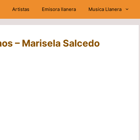
Artistas
Emisora llanera
Musica Llanera
os – Marisela Salcedo