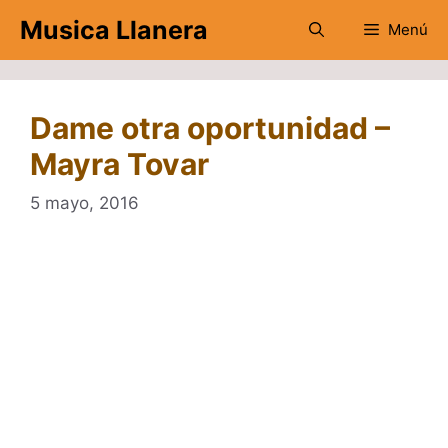
Saltar
Musica Llanera
Menú
al
contenido
Dame otra oportunidad –
Mayra Tovar
5 mayo, 2016