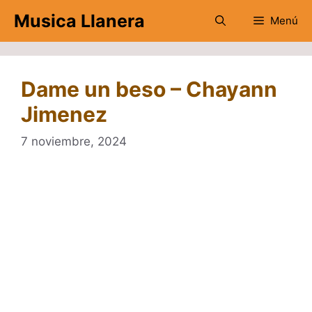
Saltar
Musica Llanera
Menú
al
contenido
Dame un beso – Chayann
Jimenez
7 noviembre, 2024