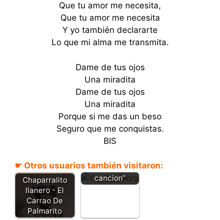
Que tu amor me necesita,
Que tu amor me necesita
Y yo también declararte
Lo que mi alma me transmita.
Dame de tus ojos
Una miradita
Dame de tus ojos
Una miradita
Porque si me das un beso
Seguro que me conquistas.
Con la manea
BIS
cortiquita –
Yenifer Mora –
☛ Otros usuarios también visitaron:
“Letra y
cancion”
Chaparralito
llanero - El
Carrao De
Palmarito