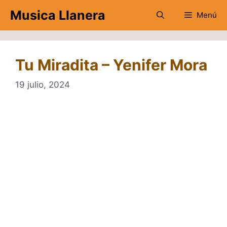
Saltar
Musica Llanera
Menú
al
contenido
Tu Miradita – Yenifer Mora
19 julio, 2024