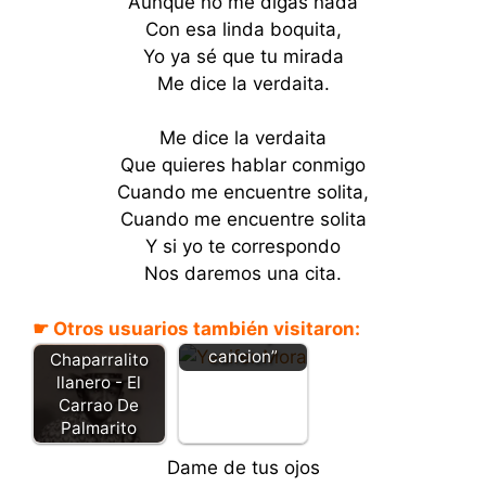
Aunque no me digas nada
Con esa linda boquita,
Yo ya sé que tu mirada
Me dice la verdaita.
Me dice la verdaita
Que quieres hablar conmigo
Cuando me encuentre solita,
Cuando me encuentre solita
Y si yo te correspondo
Con la manea
Nos daremos una cita.
cortiquita –
Yenifer Mora –
☛ Otros usuarios también visitaron:
“Letra y
cancion”
Chaparralito
llanero - El
Carrao De
Palmarito
Dame de tus ojos