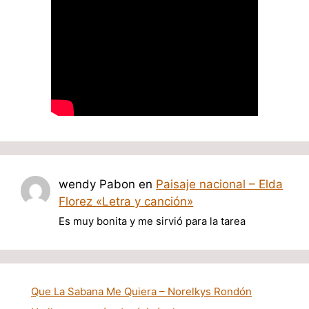
wendy Pabon
en
Paisaje nacional – Elda
Florez «Letra y canción»
Es muy bonita y me sirvió para la tarea
Que La Sabana Me Quiera – Norelkys Rondón