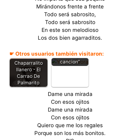
Mirándonos frente a frente
Todo será sabrosito,
Todo será sabrosito
En este son melodioso
Con la manea
Los dos bien agarraditos.
cortiquita –
Yenifer Mora –
☛ Otros usuarios también visitaron:
“Letra y
cancion”
Chaparralito
llanero - El
Carrao De
Palmarito
Dame una mirada
Con esos ojitos
Dame una mirada
Con esos ojitos
Quiero que me los regales
Porque son los más bonitos.