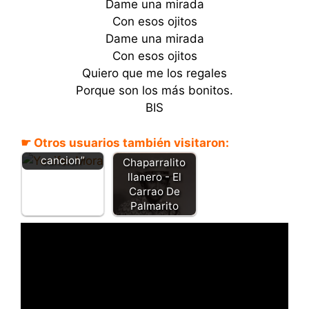
Dame una mirada
Con esos ojitos
Dame una mirada
Con esos ojitos
Quiero que me los regales
Porque son los más bonitos.
Con la manea
BIS
cortiquita –
Yenifer Mora –
☛ Otros usuarios también visitaron:
“Letra y
cancion”
Chaparralito
llanero - El
Carrao De
Palmarito