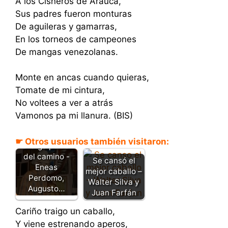
A los Cisneros de Arauca,
Sus padres fueron monturas
De aguileras y gamarras,
En los torneos de campeones
De mangas venezolanas.
Monte en ancas cuando quieras,
Tomate de mi cintura,
No voltees a ver a atrás
Vamonos pa mi llanura. (BIS)
☛ Otros usuarios también visitaron:
Traigo polvo
del camino -
Se cansó el
Eneas
mejor caballo –
Perdomo,
Walter Silva y
Augusto…
Juan Farfán
Cariño traigo un caballo,
Y viene estrenando aperos,