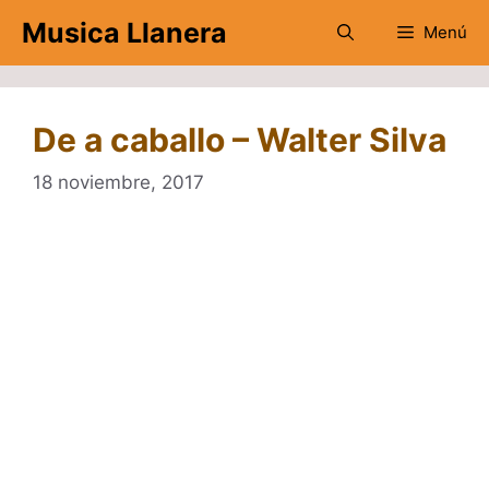
Saltar
Musica Llanera
Menú
al
contenido
De a caballo – Walter Silva
18 noviembre, 2017