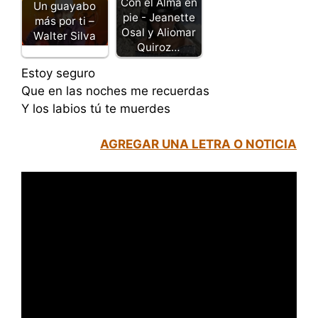
Con el Alma en
Un guayabo
pie - Jeanette
más por ti –
Osal y Aliomar
Walter Silva
Quiroz…
Estoy seguro
Que en las noches me recuerdas
Y los labios tú te muerdes
AGREGAR UNA LETRA O NOTICIA