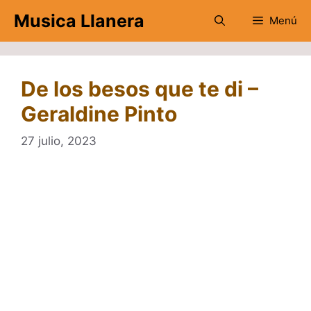
Saltar
Musica Llanera
Menú
al
contenido
De los besos que te di –
Geraldine Pinto
27 julio, 2023