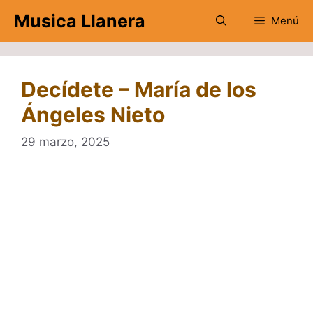
Saltar
Musica Llanera
Menú
al
contenido
Decídete – María de los
Ángeles Nieto
29 marzo, 2025