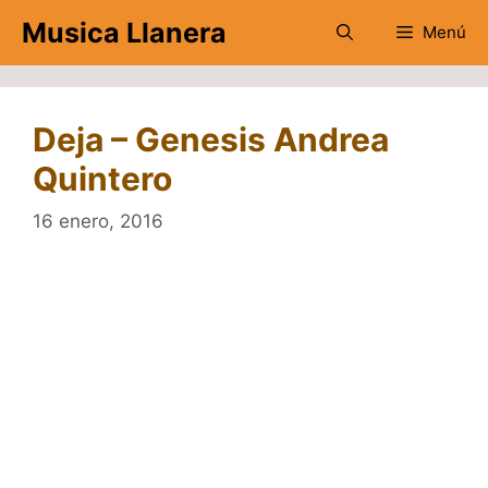
Saltar
Musica Llanera
Menú
al
contenido
Deja – Genesis Andrea
Quintero
16 enero, 2016