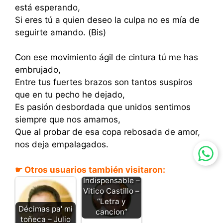
está esperando,
Si eres tú a quien deseo la culpa no es mía de
seguirte amando. (Bis)
Con ese movimiento ágil de cintura tú me has
embrujado,
Entre tus fuertes brazos son tantos suspiros
que en tu pecho he dejado,
Es pasión desbordada que unidos sentimos
siempre que nos amamos,
Que al probar de esa copa rebosada de amor,
nos deja empalagados.
☛ Otros usuarios también visitaron:
La
Indispensable –
Vitico Castillo –
“Letra y
Décimas pa' mi
cancion”
toñeca – Julio