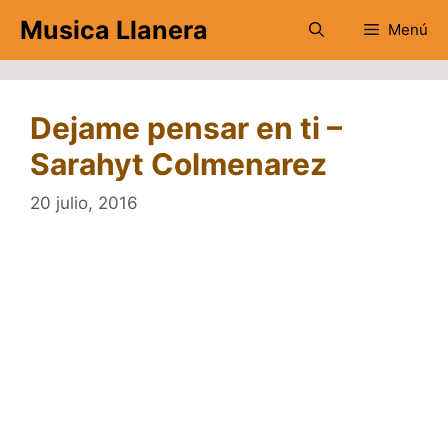
Saltar
Musica Llanera
Menú
al
contenido
Dejame pensar en ti –
Sarahyt Colmenarez
20 julio, 2016