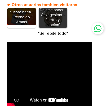
☛ Otros usuarios también visitaron:
Soñar no
Dejame nacer -
cuesta nada -
Sexagesimo -
Reynaldo
"Letra y
Armas
cancion"
“Se repite todo”