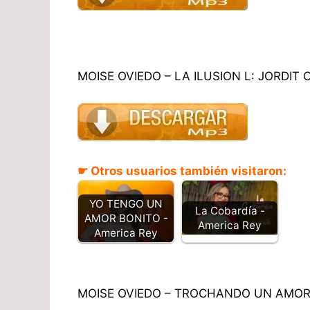
MOISE OVIEDO – LA ILUSION L: JORDIT
☛ Otros usuarios también visitaron:
YO TENGO UN
La Cobardía -
AMOR BONITO -
America Rey​
America Rey
MOISE OVIEDO – TROCHANDO UN AMOR