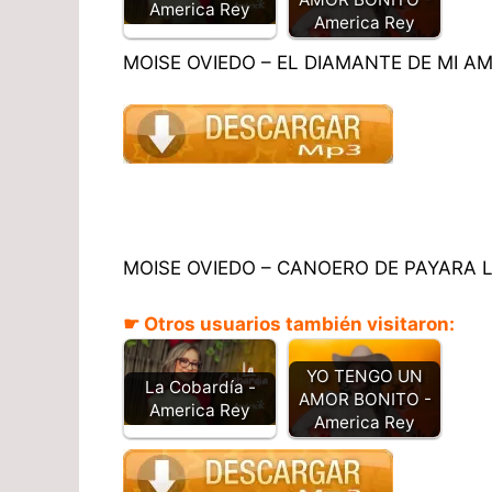
America Rey​
America Rey
MOISE OVIEDO – EL DIAMANTE DE MI AM
MOISE OVIEDO – CANOERO DE PAYARA L
☛ Otros usuarios también visitaron:
YO TENGO UN
La Cobardía -
AMOR BONITO -
America Rey​
America Rey