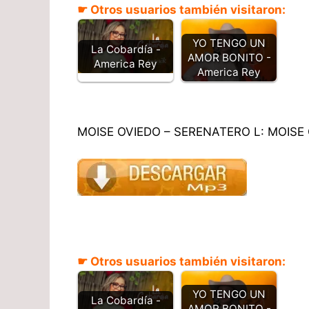
☛ Otros usuarios también visitaron:
YO TENGO UN
La Cobardía -
AMOR BONITO -
America Rey​
America Rey
MOISE OVIEDO – SERENATERO L: MOISE
☛ Otros usuarios también visitaron:
YO TENGO UN
La Cobardía -
AMOR BONITO -