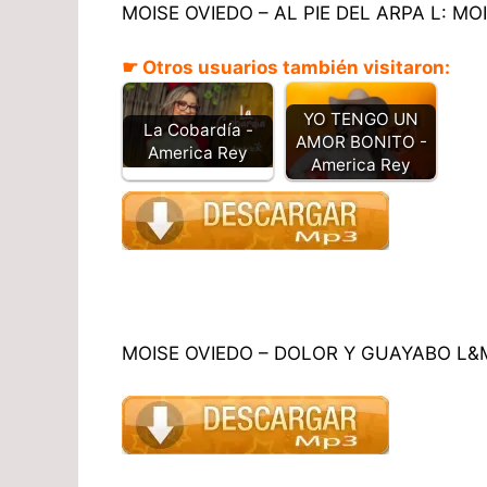
MOISE OVIEDO – AL PIE DEL ARPA L: M
☛ Otros usuarios también visitaron:
YO TENGO UN
La Cobardía -
AMOR BONITO -
America Rey​
America Rey
MOISE OVIEDO – DOLOR Y GUAYABO L&