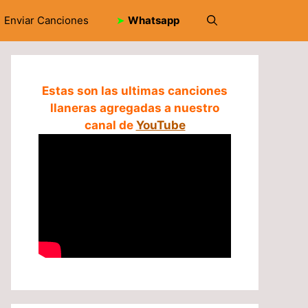
Enviar Canciones
➤
Whatsapp
Estas son las ultimas canciones
llaneras agregadas a nuestro
canal de
YouTube