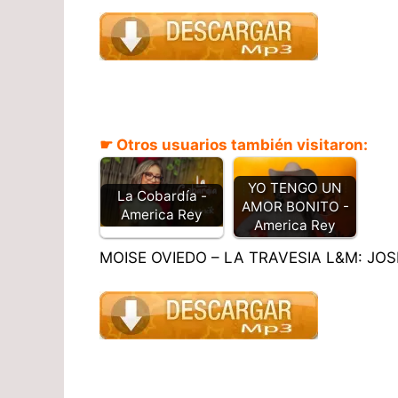
☛ Otros usuarios también visitaron:
YO TENGO UN
La Cobardía -
AMOR BONITO -
America Rey​
America Rey
MOISE OVIEDO – LA TRAVESIA L&M: JOS