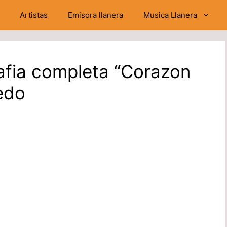
Artistas
Emisora llanera
Musica Llanera
afia completa “Corazon
edo