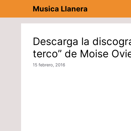
Saltar
Musica Llanera
al
contenido
Descarga la discogr
terco” de Moise Ovi
15 febrero, 2016