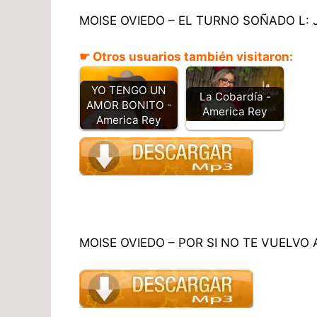
MOISE OVIEDO – EL TURNO SOÑADO L: 
☛ Otros usuarios también visitaron:
YO TENGO UN
La Cobardía -
AMOR BONITO -
America Rey​
America Rey
MOISE OVIEDO – POR SI NO TE VUELVO 