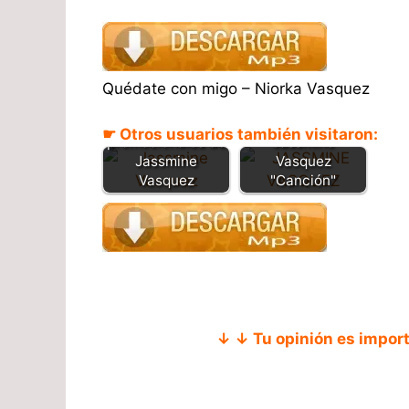
Quédate con migo – Niorka Vasquez
Descarga las
Como quieres que
canciones
te quiera -
☛ Otros usuarios también visitaron:
promocionales de
Jassmine
Jassmine
Vasquez
Vasquez
"Canción"
↓ ↓ Tu opinión es impor