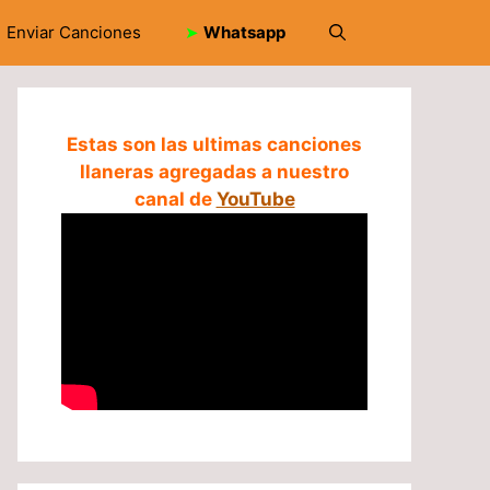
Enviar Canciones
➤
Whatsapp
Estas son las ultimas canciones
llaneras agregadas a nuestro
canal de
YouTube