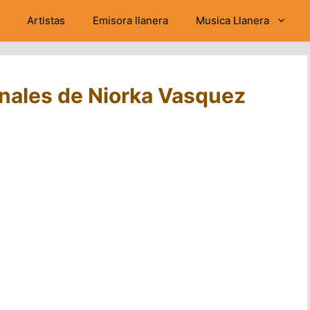
Artistas
Emisora llanera
Musica Llanera
nales de Niorka Vasquez