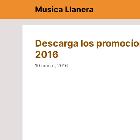
Saltar
Musica Llanera
al
contenido
Descarga los promocio
2016
10 marzo, 2016