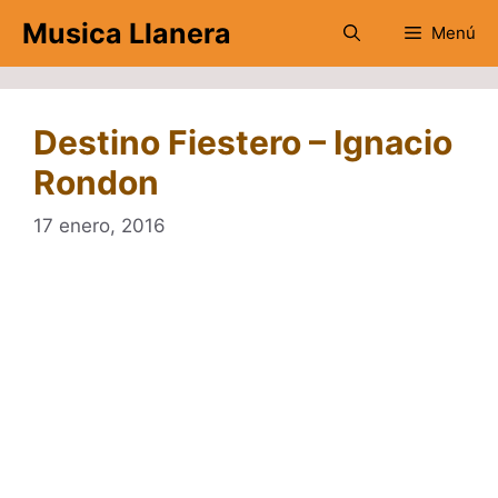
Saltar
Musica Llanera
Menú
al
contenido
Destino Fiestero – Ignacio
Rondon
17 enero, 2016