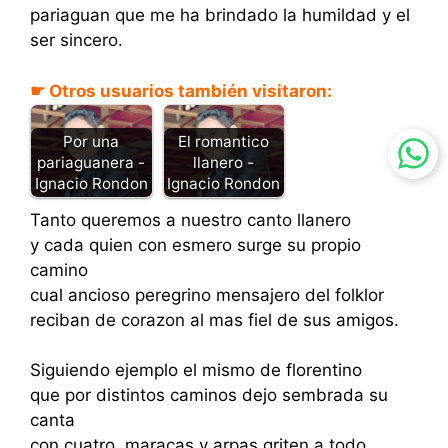
pariaguan que me ha brindado la humildad y el
ser sincero.
☛ Otros usuarios también visitaron:
Por una
El romantico
pariaguanera -
llanero -
Ignacio Rondon
Ignacio Rondon
Tanto queremos a nuestro canto llanero
y cada quien con esmero surge su propio
camino
cual ancioso peregrino mensajero del folklor
reciban de corazon al mas fiel de sus amigos.
Siguiendo ejemplo el mismo de florentino
que por distintos caminos dejo sembrada su
canta
con cuatro, maracas y arpas griten a todo