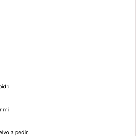
pido
r mi
lvo a pedir,