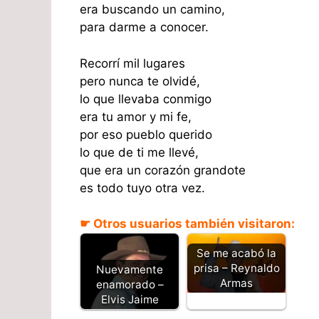
era buscando un camino,
para darme a conocer.
Recorrí mil lugares
pero nunca te olvidé,
lo que llevaba conmigo
era tu amor y mi fe,
por eso pueblo querido
lo que de ti me llevé,
que era un corazón grandote
es todo tuyo otra vez.
☛ Otros usuarios también visitaron:
Se me acabó la
prisa – Reynaldo
Nuevamente
Armas
enamorado –
Elvis Jaime