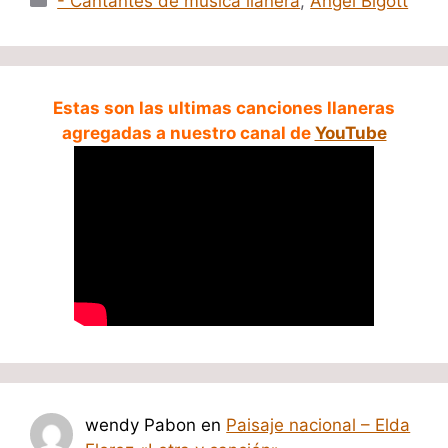
- Cantantes de música llanera
,
Angel Bigott
Estas son las ultimas canciones llaneras
agregadas a nuestro canal de
YouTube
wendy Pabon
en
Paisaje nacional – Elda