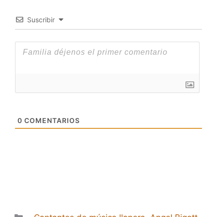
Suscribir
0
COMENTARIOS
Categorías