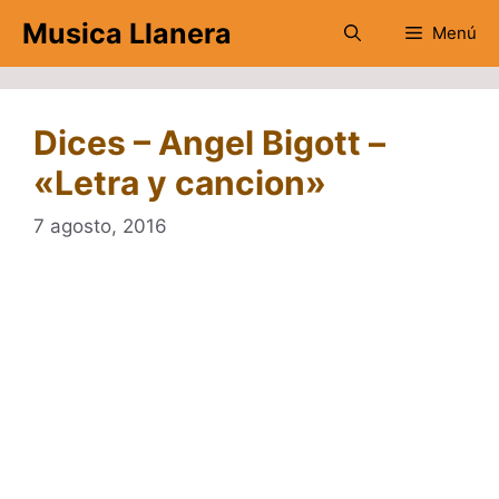
Saltar
Musica Llanera
Menú
al
contenido
Dices – Angel Bigott –
«Letra y cancion»
7 agosto, 2016