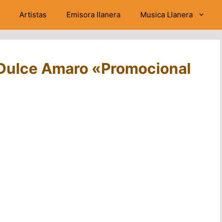
Artistas
Emisora llanera
Musica Llanera
– Dulce Amaro «Promocional