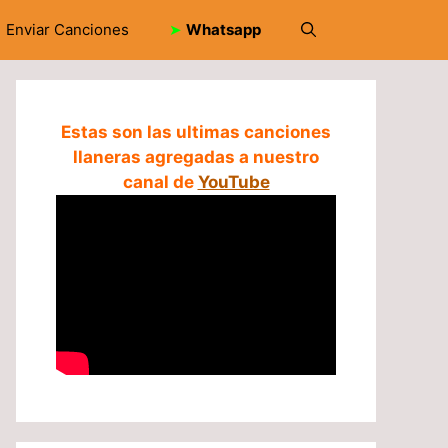
Enviar Canciones
➤
Whatsapp
Estas son las ultimas canciones
llaneras agregadas a nuestro
canal de
YouTube