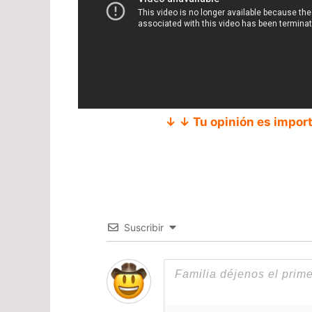
↓ ↓ Tu opinión es impor
Suscribir