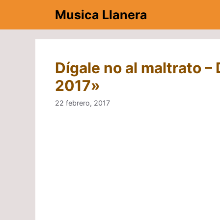
Saltar
Musica Llanera
al
contenido
Dígale no al maltrato 
2017»
22 febrero, 2017