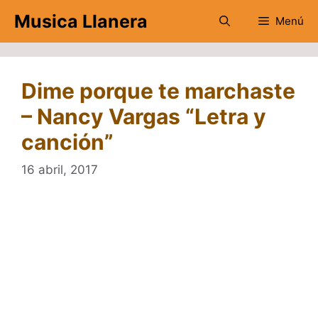
Saltar
Musica Llanera
Menú
al
contenido
Dime porque te marchaste
– Nancy Vargas “Letra y
canción”
16 abril, 2017